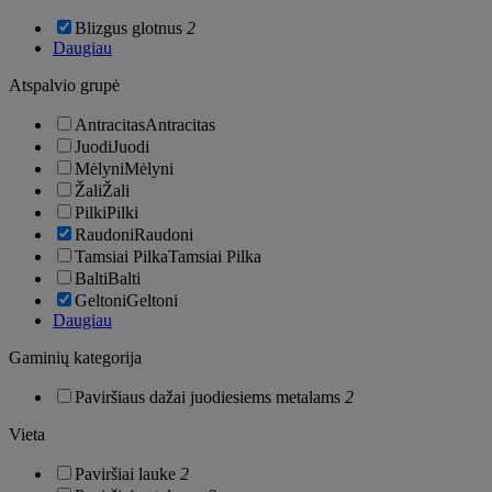
Blizgus glotnus
2
Daugiau
Atspalvio grupė
Antracitas
Antracitas
Juodi
Juodi
Mėlyni
Mėlyni
Žali
Žali
Pilki
Pilki
Raudoni
Raudoni
Tamsiai Pilka
Tamsiai Pilka
Balti
Balti
Geltoni
Geltoni
Daugiau
Gaminių kategorija
Paviršiaus dažai juodiesiems metalams
2
Vieta
Paviršiai lauke
2