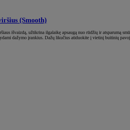
viršius (Smooth)
ršiaus išvaizdą, užtikrina ilgalaikę apsaugą nuo rūdžių ir atsparumą s
valydami dažymo įrankius. Dažų likučius atiduokite į vietinį buitinių pav