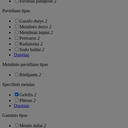
Paviršiai patalpose
2
Paviršiaus tipas
Garažo durys
2
Metalinės durys
2
Metaliniai laiptai
2
Pertvaros
2
Radiatoriai
2
Sodo baldai
2
Daugiau
Metalinio paviršiaus tipas
Rūdijantis
2
Specifinis metalas
Geležis
2
Plienas
2
Daugiau
Gaminio tipas
Metalo dažai
2