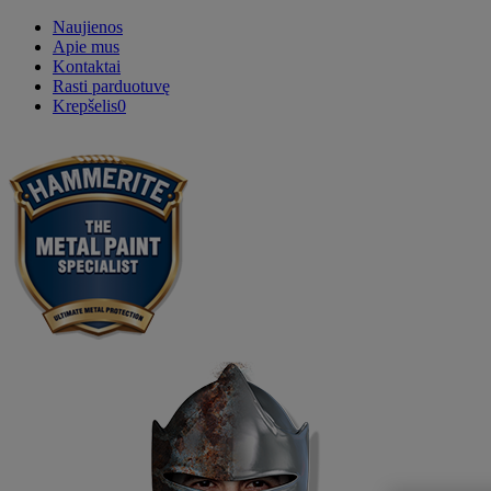
Naujienos
Apie mus
Kontaktai
Rasti parduotuvę
Krepšelis
0