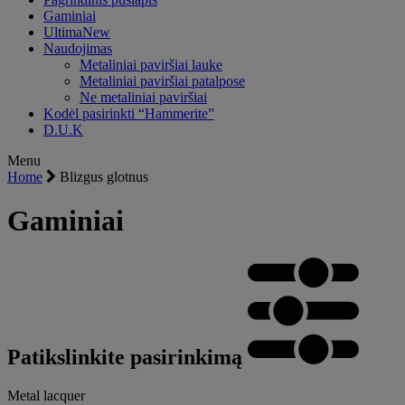
Gaminiai
Ultima
New
Naudojimas
Metaliniai paviršiai lauke
Metaliniai paviršiai patalpose
Ne metaliniai paviršiai
Kodėl pasirinkti “Hammerite”
D.U.K
Menu
Home
Blizgus glotnus
Gaminiai
Patikslinkite pasirinkimą
Metal lacquer