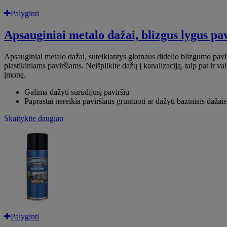
Palyginti
Apsauginiai metalo dažai, blizgus lygus pa
Apsauginiai metalo dažai, suteikiantys glotnaus didelio blizgumo pavi
plastikiniams paviršiams. Neišpilkite dažų į kanalizaciją, taip pat ir 
įmonę.
Galima dažyti surūdijusį paviršių
Paprastai nereikia paviršiaus gruntuoti ar dažyti baziniais dažais
Skaitykite daugiau
Palyginti