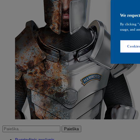
We respect
By clicking “
usage, and ass
Cookies
Pagrindinis puslapis