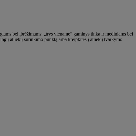
mūgiams bei įbrėžimams; „trys viename“ gaminys tinka ir mediniams bei
ojingų atliekų surinkimo punktą arba kreipkitės į atliekų tvarkymo