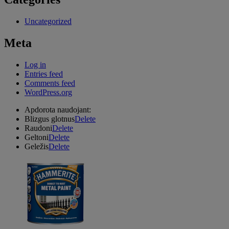
Uncategorized
Meta
Log in
Entries feed
Comments feed
WordPress.org
Apdorota naudojant:
Blizgus glotnus
Delete
Raudoni
Delete
Geltoni
Delete
Geležis
Delete